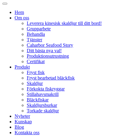
Hem
Om oss
Leverera kinesisk skaldjur till ditt bord!
Grupparbete
Behandla
Tjänster
Caharbor Seafood Story
Ditt bästa nya val!
Produktionsutrustning
Certifikat
Produkt
Fryst fisk
Fryst bearbetad bläckfisk
Skaldjur
Förkokta fiskryggar
Stillahavsmakrill
Bläckfiskar
Skaldjursburkar
Torkade skaldjur
Nyheter
Kunskap
Blog
Kontakta oss