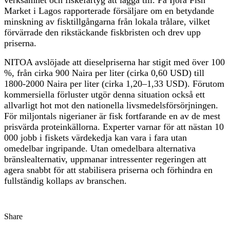
verksamhet och fiskefartyg att lägga till. På Ijora Fish
Market i Lagos rapporterade försäljare om en betydande
minskning av fisktillgångarna från lokala trålare, vilket
förvärrade den rikstäckande fiskbristen och drev upp
priserna.
NITOA avslöjade att dieselpriserna har stigit med över 100
%, från cirka 900 Naira per liter (cirka 0,60 USD) till
1800-2000 Naira per liter (cirka 1,20–1,33 USD). Förutom
kommersiella förluster utgör denna situation också ett
allvarligt hot mot den nationella livsmedelsförsörjningen.
För miljontals nigerianer är fisk fortfarande en av de mest
prisvärda proteinkällorna. Experter varnar för att nästan 10
000 jobb i fiskets värdekedja kan vara i fara utan
omedelbar ingripande. Utan omedelbara alternativa
bränslealternativ, uppmanar intressenter regeringen att
agera snabbt för att stabilisera priserna och förhindra en
fullständig kollaps av branschen.
Share