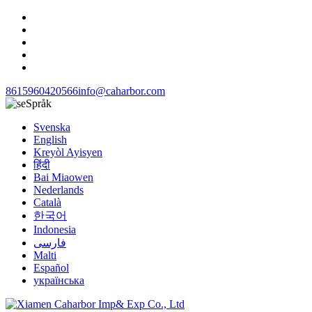
8615960420566
info@caharbor.com
Språk
Svenska
English
Kreyòl Ayisyen
हिंदी
Bai Miaowen
Nederlands
Català
한국어
Indonesia
فارسی
Malti
Español
українська