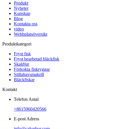
Produkt
Nyheter
Kunskap
Blog
Kontakta oss
video
Webbplatsöversikt
Produktkategori
Fryst fisk
Fryst bearbetad bläckfisk
Skaldjur
Förkokta fiskryggar
Stillahavsmakrill
Bläckfiskar
Kontakt
Telefon Antal
+8615960420566
E-post Adress
info@caharbor.com