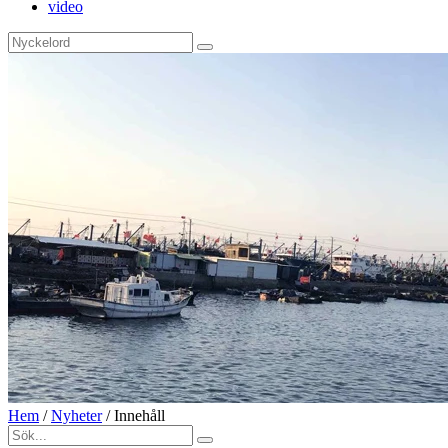
video
Hem
/
Nyheter
/
Innehåll